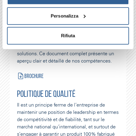
2025
Personalizza
Rifiuta
ENTRÉE
Téléchargez notre brochure d'entreprise pour
CHEZ
en savoir plus sur nous, nos services et nos
RIELLO
solutions. Ce document complet présente un
CLEANING
aperçu clair et détaillé de nos compétences.
MACHINES
S.P.A.,
Brochure
FABRICANT
DES
POLITIQUE DE QUALITÉ
MARQUES
RENOMMÉES
Il est un principe ferme de l’entreprise de
GHIBLI
maintenir une position de leadership en termes
ET
de compétitivité et de fiabilité, tant sur le
WIRBEL
marché national qu’international, et surtout de
s’engager à garantir un produit 100% fabriqué