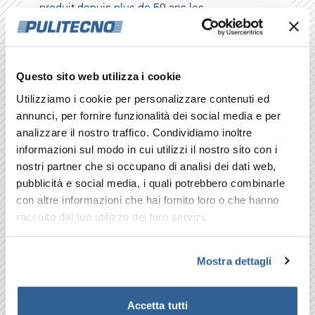
produit depuis plus de 50 ans les
marques renommées Ghibli et
Wirbel. Riello Cleaning Machines
est une entreprise de longue date
Questo sito web utilizza i cookie
qui garantit solidité, fiabilité et
innovation, permettant ainsi à
Utilizziamo i cookie per personalizzare contenuti ed
Pulitecno de continuer à proposer
annunci, per fornire funzionalità dei social media e per
des produits et des solutions de
analizzare il nostro traffico. Condividiamo inoltre
haute qualité, fruits d'une
informazioni sul modo in cui utilizzi il nostro sito con i
recherche et d'un développement
nostri partner che si occupano di analisi dei dati web,
technologique constants.
pubblicità e social media, i quali potrebbero combinarle
con altre informazioni che hai fornito loro o che hanno
raccolto dal tuo utilizzo dei loro servizi.
Mostra dettagli
Accetta tutti