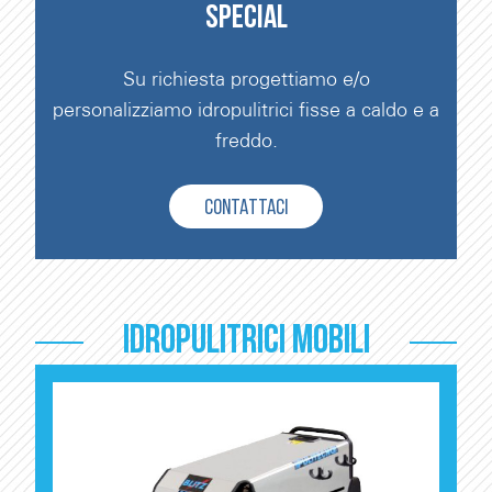
SPECIAL
Su richiesta progettiamo e/o
personalizziamo idropulitrici fisse a caldo e a
freddo.
CONTATTACI
IDROPULITRICI MOBILI