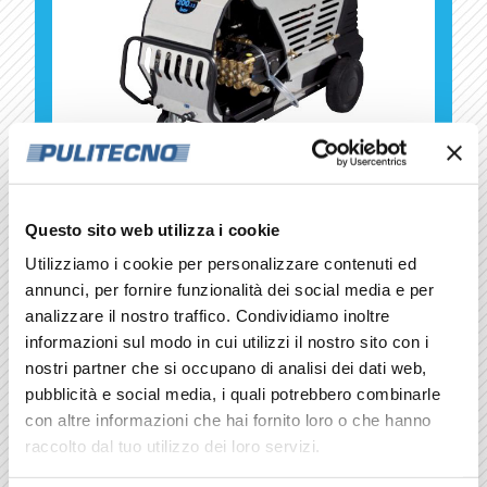
Questo sito web utilizza i cookie
ACQUA CALDA
Utilizziamo i cookie per personalizzare contenuti ed
annunci, per fornire funzionalità dei social media e per
analizzare il nostro traffico. Condividiamo inoltre
Una gamma con 17 modelli di idropulitrici
informazioni sul modo in cui utilizzi il nostro sito con i
industriali a caldo da 90 a 500 bar.
nostri partner che si occupano di analisi dei dati web,
pubblicità e social media, i quali potrebbero combinarle
SCOPRI DI PIÙ
con altre informazioni che hai fornito loro o che hanno
raccolto dal tuo utilizzo dei loro servizi.