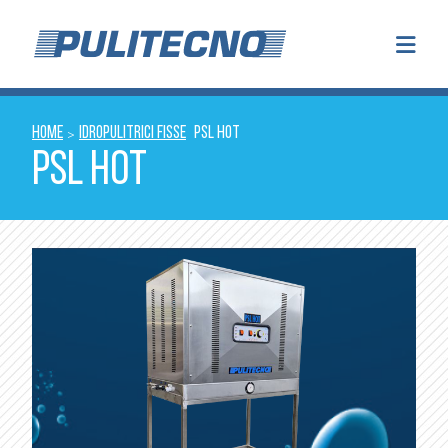
HOME
IDROPULITRICI FISSE
PSL HOT
>
PSL HOT