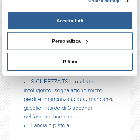
Mostra dettagli
AP
Caldaia con controllo di fiamma
Accetta tutti
Manometro controllo pressione
pompetta gasolio
Rubinetto chiusura mandata
Personalizza
gasolio caldaia
Filtri gasolio, acqua e detergente
Rifiuta
Manometro e termostato
1450 RPM
SICUREZZA TSI: total-stop
intelligente, segnalazione micro-
perdite, mancanza acqua, mancanza
gasolio, ritardo di 3 secondi
nell’accensione caldaia
Lancia e pistola