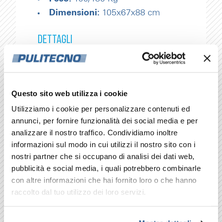
Dimensioni:
105x67x88 cm
DETTAGLI
Scocca inox 304
Telaio in acciaio INOX 304
Quadro comandi indipendenti 24
Questo sito web utilizza i cookie
V con spie luminose tensione,
Utilizziamo i cookie per personalizzare contenuti ed
gasolio, acqua e TSI
annunci, per fornire funzionalità dei social media e per
Cavo elettrico 5 mt
analizzare il nostro traffico. Condividiamo inoltre
Pompa con 3 pistoni in ceramica,
informazioni sul modo in cui utilizzi il nostro sito con i
nostri partner che si occupano di analisi dei dati web,
sistema biella/manovella e testata in
pubblicità e social media, i quali potrebbero combinarle
ottone
con altre informazioni che hai fornito loro o che hanno
Valvole di sicurezza
raccolto dal tuo utilizzo dei loro servizi.
Valvola regolazione pressione
Sonda aspirazione detergente in