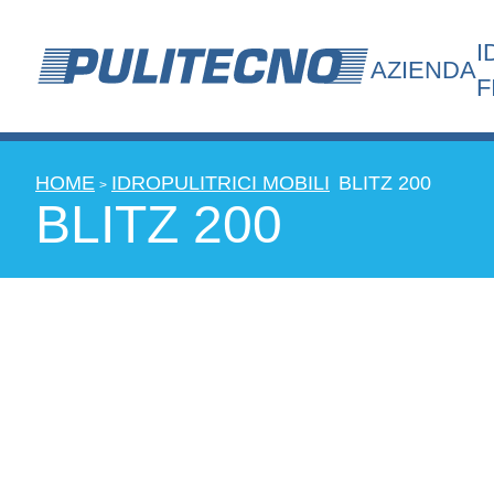
I
AZIENDA
F
HOME
IDROPULITRICI MOBILI
BLITZ 200
>
BLITZ 200