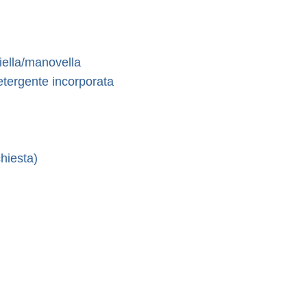
iella/manovella
etergente incorporata
hiesta)