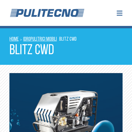
HOME
IDROPULITRICI MOBILI
BLITZ CWD
>
BLITZ CWD