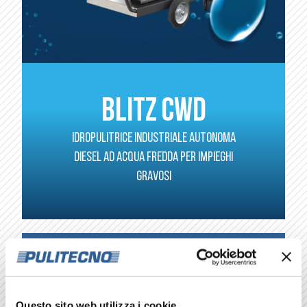
BLITZ CWD
Idropulitrice industriale autonoma
diesel ad acqua fredda per impieghi
gravosi
CLASSE SUPER INDUSTRIALE AUTONOMA AD
ACQUA FREDDA. IL TOP DELL’EFFICIENZA PER
Questo sito web utilizza i cookie