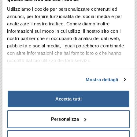
L’USO INDUSTRIALE GRAVOSO CON MOTORE A
Utilizziamo i cookie per personalizzare contenuti ed
SCOPPIO. INDICATA PER: LA RIMOZIONE DI
annunci, per fornire funzionalità dei social media e per
GRAFFITI E MURALES, PER L’INDUSTRIA, IN
analizzare il nostro traffico. Condividiamo inoltre
AGRICOLTURA, NELL’EDILIZIA.
informazioni sul modo in cui utilizzi il nostro sito con i
nostri partner che si occupano di analisi dei dati web,
pubblicità e social media, i quali potrebbero combinarle
con altre informazioni che hai fornito loro o che hanno
raccolto dal tuo utilizzo dei loro servizi.
CARATTERISTICHE TECNICHE
Mostra dettagli
Portata:
900/2520 l/h
Pressione:
200/500 bar
Accetta tutti
Alimentazione:
Diesel
Potenza motore:
25.00/35.00 hp
Personalizza
Peso:
0 Kg
Dimensioni:
variabile in base al
modello di motore scelto cm